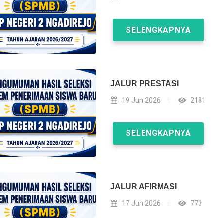
SELENGKAPNYA
JALUR PRESTASI
19 Jun 2026
2181
SELENGKAPNYA
JALUR AFIRMASI
17 Jun 2026
773