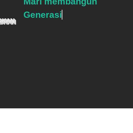
Mari membangun
Generasi Cer
DKAN