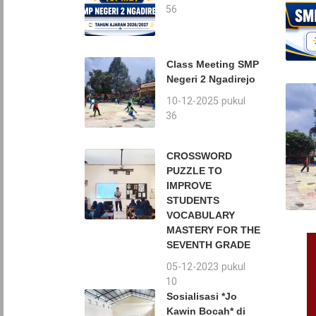
16:56
Class Meeting SMP
Negeri 2 Ngadirejo
10-12-2025 pukul
16:36
CROSSWORD
PUZZLE TO
IMPROVE
STUDENTS
VOCABULARY
MASTERY FOR THE
SEVENTH GRADE
05-12-2023 pukul
11:10
Sosialisasi *Jo
Kawin Bocah* di