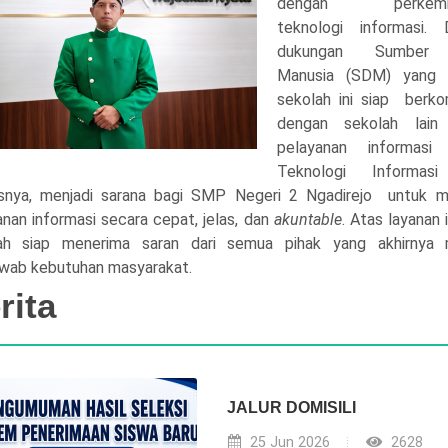
dengan perkemb
teknologi informasi. 
dukungan Sumber
Manusia (SDM) yang di
sekolah ini siap berko
dengan sekolah lain
pelayanan informasi p
Teknologi Informa
snya, menjadi sarana bagi SMP Negeri 2 Ngadirejo untuk 
nan informasi secara cepat, jelas, dan
akuntable
. Atas layanan i
ah siap menerima saran dari semua pihak yang akhirnya
wab kebutuhan masyarakat.
rita
JALUR DOMISILI
25 Jun 2026
2628