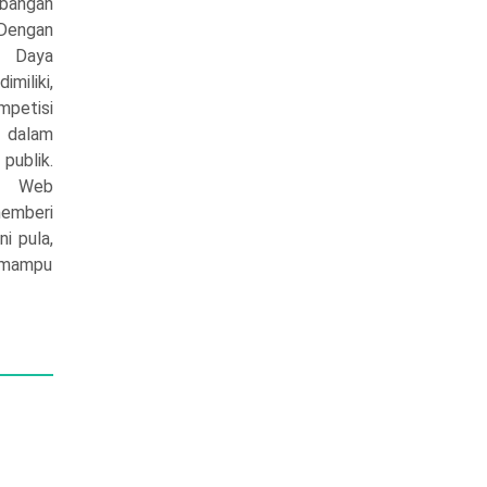
angan
Dengan
 Daya
miliki,
mpetisi
 dalam
ublik.
si Web
memberi
ni pula,
 mampu