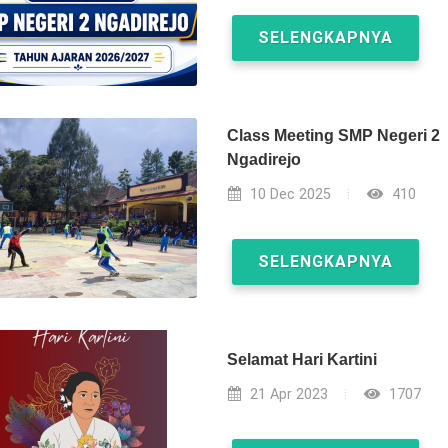
SELENGKAPNYA
Class Meeting SMP Negeri 2
Ngadirejo
10 Dec 2025
410
SELENGKAPNYA
Selamat Hari Kartini
21 Apr 2023
1707