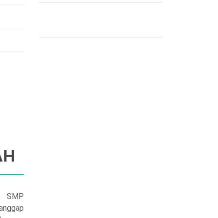
AH
n SMP
anggap