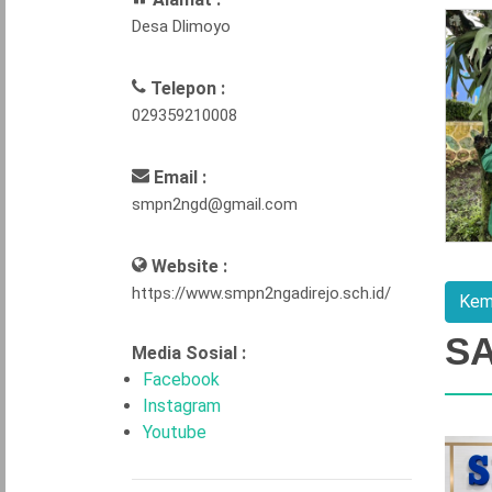
Desa Dlimoyo
Telepon :
029359210008
Email :
smpn2ngd@gmail.com
Website :
https://www.smpn2ngadirejo.sch.id/
S
Media Sosial :
Facebook
Instagram
Youtube