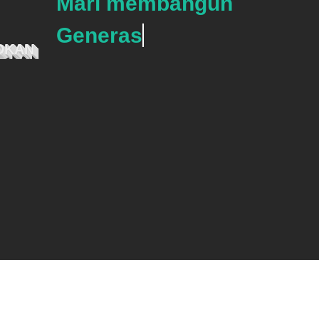
Mari membangun
Generasi Cer
DKAN