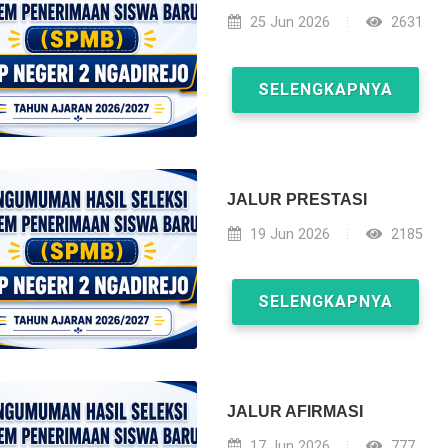
25 Jun 2026
2631
SELENGKAPNYA
JALUR PRESTASI
19 Jun 2026
2185
SELENGKAPNYA
JALUR AFIRMASI
17 Jun 2026
777