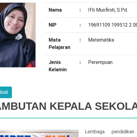
Nama
:
Ifti Musfiroh, S.Pd.
NIP
:
19691109 199512 2 0
Mata
:
Matematika
Pelajaran
Jenis
:
Perempuan
Kelamin
AMBUTAN KEPALA SEKOL
Lembaga pendidika