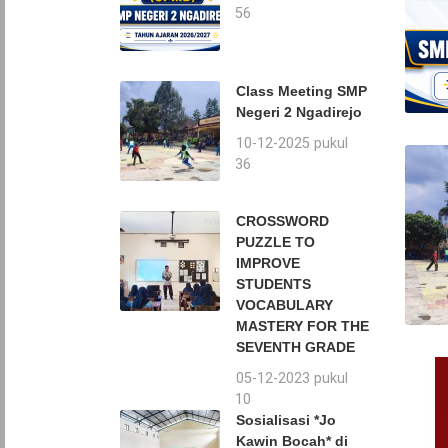
16:56
Class Meeting SMP
Negeri 2 Ngadirejo
10-12-2025 pukul
16:36
CROSSWORD
PUZZLE TO
IMPROVE
STUDENTS
VOCABULARY
MASTERY FOR THE
SEVENTH GRADE
05-12-2023 pukul
11:10
Sosialisasi *Jo
Kawin Bocah* di