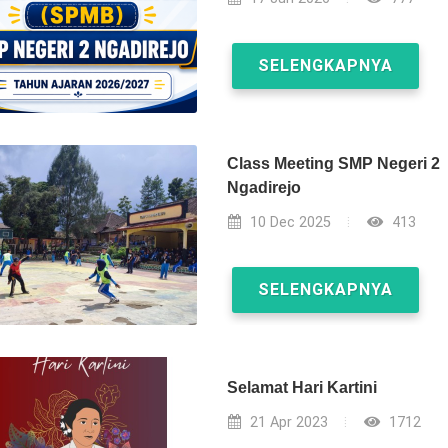
SELENGKAPNYA
Class Meeting SMP Negeri 2
Ngadirejo
10 Dec 2025
413
SELENGKAPNYA
Selamat Hari Kartini
21 Apr 2023
1712