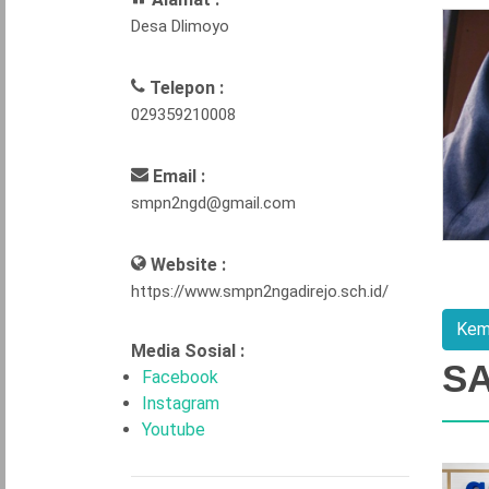
Desa Dlimoyo
Telepon :
029359210008
Email :
smpn2ngd@gmail.com
Website :
https://www.smpn2ngadirejo.sch.id/
Media Sosial :
S
Facebook
Instagram
Youtube