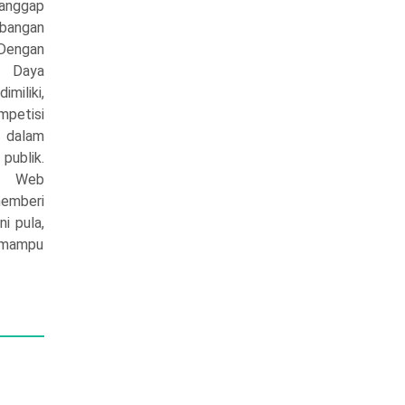
anggap
angan
Dengan
 Daya
miliki,
mpetisi
 dalam
ublik.
si Web
memberi
ni pula,
 mampu