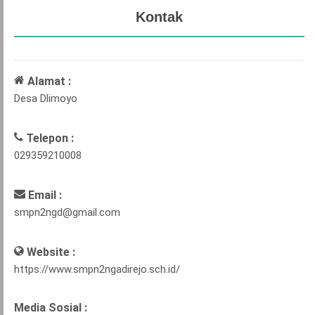
Kontak
Alamat :
Desa Dlimoyo
Telepon :
029359210008
Email :
smpn2ngd@gmail.com
Website :
https://www.smpn2ngadirejo.sch.id/
Media Sosial :